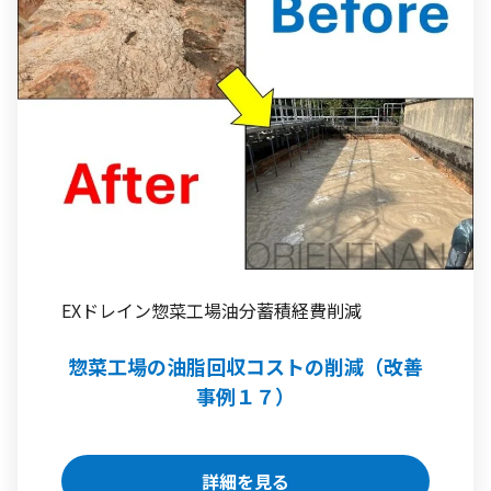
EXドレイン
惣菜工場
油分蓄積
経費削減
惣菜工場の油脂回収コストの削減（改善
事例１７）
詳細を見る