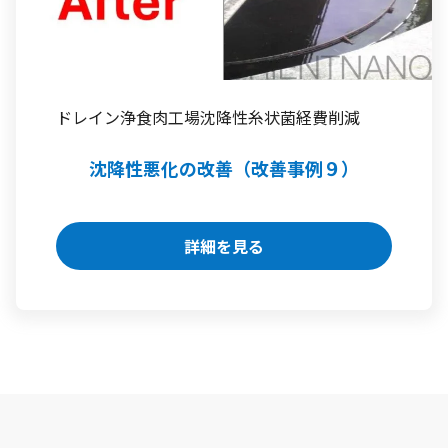
ドレイン浄
食肉工場
沈降性
糸状菌
経費削減
沈降性悪化の改善（改善事例９）
詳細を見る