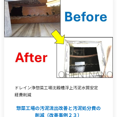
ドレイン浄
惣菜工場
沈殿槽
浮上汚泥
水質安定
経費削減
惣菜工場の汚泥流出改善と汚泥処分費の
削減（改善事例２３）