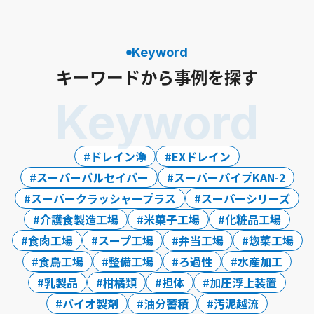
Keyword
キーワードから事例を探す
Keyword
ドレイン浄
EXドレイン
スーパーバルセイバー
スーパーパイプKAN-2
スーパークラッシャープラス
スーパーシリーズ
介護食製造工場
米菓子工場
化粧品工場
食肉工場
スープ工場
弁当工場
惣菜工場
食鳥工場
整備工場
ろ過性
水産加工
乳製品
柑橘類
担体
加圧浮上装置
バイオ製剤
油分蓄積
汚泥越流