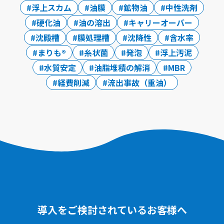
浮上スカム
油膜
鉱物油
中性洗剤
硬化油
油の溶出
キャリーオーバー
沈殿槽
膜処理槽
沈降性
含水率
まりも®
糸状菌
発泡
浮上汚泥
水質安定
油脂堆積の解消
MBR
経費削減
流出事故（重油）
導入をご検討されているお客様へ