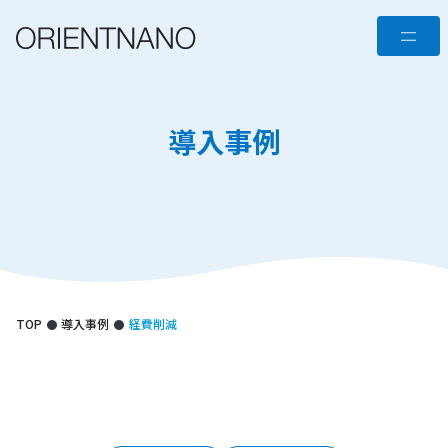
コ
メ
ン
テ
ニ
ン
ュ
ツ
導入事例
へ
ー
ス
キ
ッ
プ
TOP
導入事例
経費削減