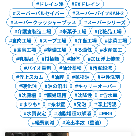
ドレイン浄
EXドレイン
スーパーバルセイバー
スーパーパイプKAN-2
スーパークラッシャープラス
スーパーシリーズ
介護食製造工場
米菓子工場
化粧品工場
食肉工場
スープ工場
弁当工場
惣菜工場
食鳥工場
整備工場
ろ過性
水産加工
乳製品
柑橘類
担体
加圧浮上装置
バイオ製剤
油分蓄積
汚泥越流
浮上スカム
油膜
鉱物油
中性洗剤
硬化油
油の溶出
キャリーオーバー
沈殿槽
膜処理槽
沈降性
含水率
まりも®
糸状菌
発泡
浮上汚泥
水質安定
油脂堆積の解消
MBR
経費削減
流出事故（重油）