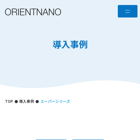
コ
メ
ン
テ
ニ
ン
ュ
ツ
導入事例
へ
ー
ス
キ
ッ
プ
TOP
導入事例
スーパーシリーズ