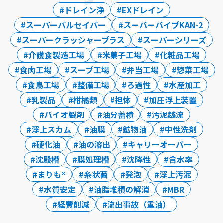
ドレイン浄
EXドレイン
スーパーバルセイバー
スーパーパイプKAN-2
スーパークラッシャープラス
スーパーシリーズ
介護食製造工場
米菓子工場
化粧品工場
食肉工場
スープ工場
弁当工場
惣菜工場
食鳥工場
整備工場
ろ過性
水産加工
乳製品
柑橘類
担体
加圧浮上装置
バイオ製剤
油分蓄積
汚泥越流
浮上スカム
油膜
鉱物油
中性洗剤
硬化油
油の溶出
キャリーオーバー
沈殿槽
膜処理槽
沈降性
含水率
まりも®
糸状菌
発泡
浮上汚泥
水質安定
油脂堆積の解消
MBR
経費削減
流出事故（重油）