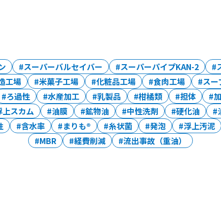
ン
スーパーバルセイバー
スーパーパイプKAN-2
造工場
米菓子工場
化粧品工場
食肉工場
スー
ろ過性
水産加工
乳製品
柑橘類
担体
浮上スカム
油膜
鉱物油
中性洗剤
硬化油
性
含水率
まりも®
糸状菌
発泡
浮上汚泥
MBR
経費削減
流出事故（重油）