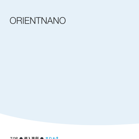
コ
ン
テ
ン
ツ
へ
ス
キ
ッ
プ
TOP
導入事例
まりも®