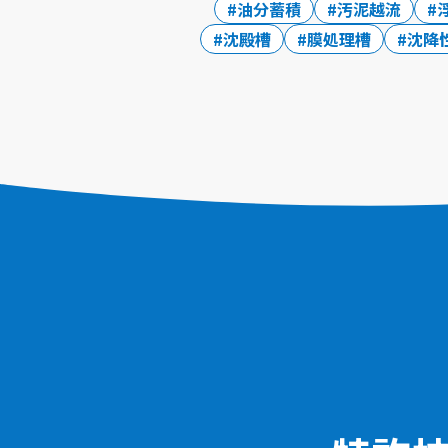
油分蓄積
汚泥越流
沈殿槽
膜処理槽
沈降