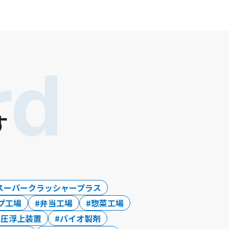
rd
す
スーパークラッシャープラス
プ工場
弁当工場
惣菜工場
加圧浮上装置
バイオ製剤