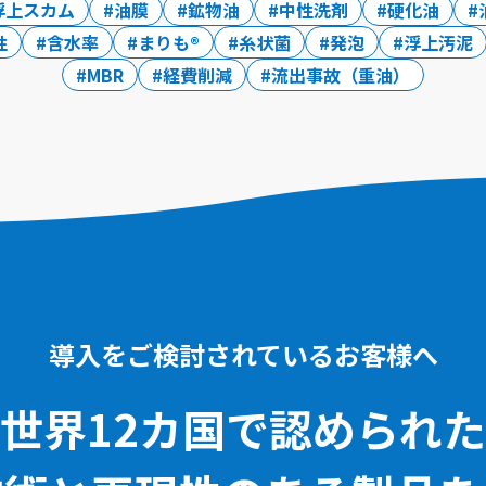
浮上スカム
油膜
鉱物油
中性洗剤
硬化油
性
含水率
まりも®
糸状菌
発泡
浮上汚泥
MBR
経費削減
流出事故（重油）
導入をご検討されているお客様へ
世界12カ国で認められた