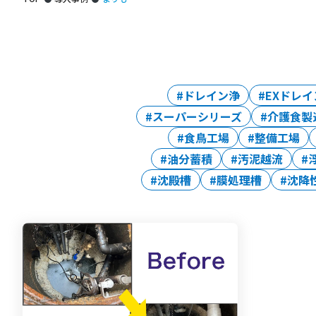
ドレイン浄
EXドレイ
スーパーシリーズ
介護食製
食鳥工場
整備工場
油分蓄積
汚泥越流
沈殿槽
膜処理槽
沈降