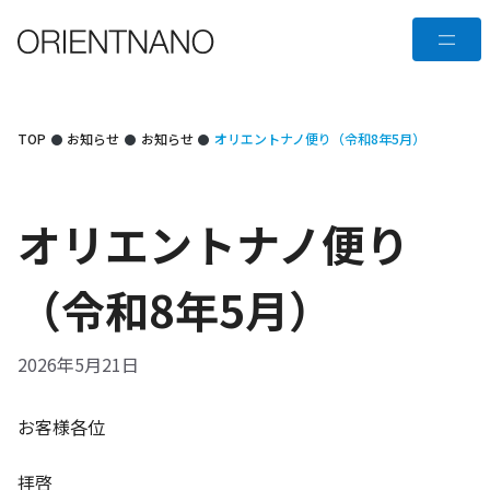
コ
メ
ン
テ
ニ
ン
ュ
ツ
TOP
お知らせ
お知らせ
オリエントナノ便り（令和8年5月）
へ
ー
ス
キ
オリエントナノ便り
ッ
プ
（令和8年5月）
2026年5月21日
お客様各位
拝啓