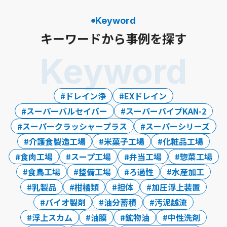
Keyword
キーワードから事例を探す
Keyword
ドレイン浄
EXドレイン
スーパーバルセイバー
スーパーパイプKAN-2
スーパークラッシャープラス
スーパーシリーズ
介護食製造工場
米菓子工場
化粧品工場
食肉工場
スープ工場
弁当工場
惣菜工場
食鳥工場
整備工場
ろ過性
水産加工
乳製品
柑橘類
担体
加圧浮上装置
バイオ製剤
油分蓄積
汚泥越流
浮上スカム
油膜
鉱物油
中性洗剤