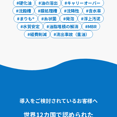
硬化油
油の溶出
キャリーオーバー
沈殿槽
膜処理槽
沈降性
含水率
まりも®
糸状菌
発泡
浮上汚泥
水質安定
油脂堆積の解消
MBR
経費削減
流出事故（重油）
導入をご検討されているお客様へ
世界12カ国で認められた