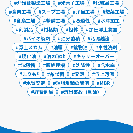
介護食製造工場
米菓子工場
化粧品工場
食肉工場
スープ工場
弁当工場
惣菜工場
食鳥工場
整備工場
ろ過性
水産加工
乳製品
柑橘類
担体
加圧浮上装置
バイオ製剤
油分蓄積
汚泥越流
浮上スカム
油膜
鉱物油
中性洗剤
硬化油
油の溶出
キャリーオーバー
沈殿槽
膜処理槽
沈降性
含水率
まりも®
糸状菌
発泡
浮上汚泥
水質安定
油脂堆積の解消
MBR
経費削減
流出事故（重油）