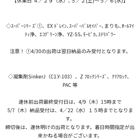
【休業日 ４／２９（水）､５／２(土)～５／６(水)】
◇ｽｰﾊﾟｰｼﾘｰ ｽﾞ①、EX ﾄﾞﾚｲﾝ､ｽｰﾊﾟｰﾊﾞﾙｾｲﾊﾞｰ､まりも､ｵｰﾙﾏｲ
ﾃｨ浄、ｴｺｸﾞﾘｰﾝ浄、YZ-SS､ﾓｰﾋﾟｶ､ｽﾃﾘﾊﾟﾜｰ
注意！ ①4/30の出荷は翌日納品のみ受付となります。
◇凝集剤SinkerJ（C1.Y-103）、Z ﾌﾛｯｸｼﾘｰｽﾞ、ｸﾘｱﾛｯｸ、
PAC 等
連休前出荷最終受付日は、4/9（木）15時まで
5/7（木）納品受付は、4／22（水）１５時までとなりま
す。
締切後は、連休明けの出荷となります。着日時間指定が出
来かねる場合がございます。