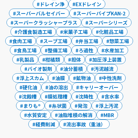
ドレイン浄
EXドレイン
スーパーバルセイバー
スーパーパイプKAN-2
スーパークラッシャープラス
スーパーシリーズ
介護食製造工場
米菓子工場
化粧品工場
食肉工場
スープ工場
弁当工場
惣菜工場
食鳥工場
整備工場
ろ過性
水産加工
乳製品
柑橘類
担体
加圧浮上装置
バイオ製剤
油分蓄積
汚泥越流
浮上スカム
油膜
鉱物油
中性洗剤
硬化油
油の溶出
キャリーオーバー
沈殿槽
膜処理槽
沈降性
含水率
まりも®
糸状菌
発泡
浮上汚泥
水質安定
油脂堆積の解消
MBR
経費削減
流出事故（重油）