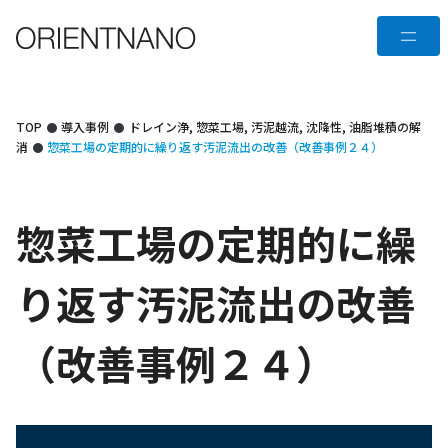
コ
メ
ン
テ
ニ
ン
ュ
ツ
TOP
導入事例
ドレイン浄
,
惣菜工場
,
汚泥越流
,
沈降性
,
油脂堆積の解
へ
消
惣菜工場の定期的に繰り返す汚泥流出の改善（改善事例２４）
ー
ス
キ
惣菜工場の定期的に繰
ッ
プ
り返す汚泥流出の改善
（改善事例２４）