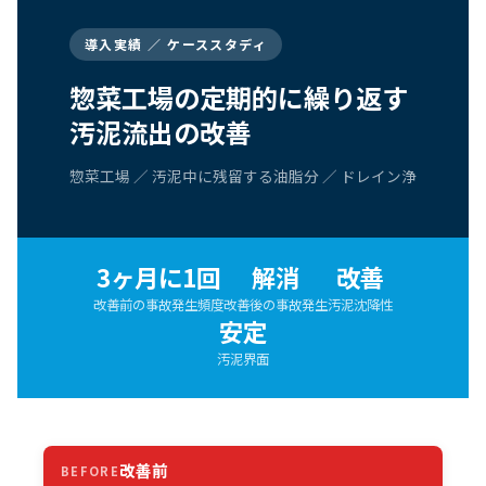
導入実績 ／ ケーススタディ
惣菜工場の定期的に繰り返す
汚泥流出の改善
惣菜工場 ／ 汚泥中に残留する油脂分 ／ ドレイン浄
3ヶ月に1回
解消
改善
改善前の事故発生頻度
改善後の事故発生
汚泥沈降性
安定
汚泥界面
改善前
BEFORE