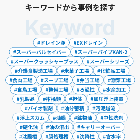
キーワードから事例を探す
Keyword
ドレイン浄
EXドレイン
スーパーバルセイバー
スーパーパイプKAN-2
スーパークラッシャープラス
スーパーシリーズ
介護食製造工場
米菓子工場
化粧品工場
食肉工場
スープ工場
弁当工場
惣菜工場
食鳥工場
整備工場
ろ過性
水産加工
乳製品
柑橘類
担体
加圧浮上装置
バイオ製剤
油分蓄積
汚泥越流
浮上スカム
油膜
鉱物油
中性洗剤
硬化油
油の溶出
キャリーオーバー
沈殿槽
膜処理槽
沈降性
含水率