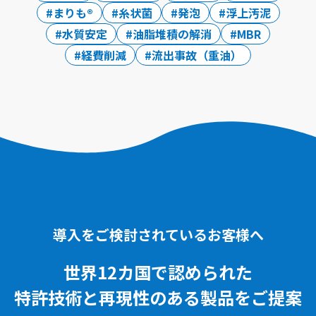
まりも®
糸状菌
発泡
浮上汚泥
水質安定
油脂堆積の解消
MBR
経費削減
流出事故（重油）
導入をご検討されているお客様へ
世界12カ国で認められた
特許技術と再現性のある
製品をご提案