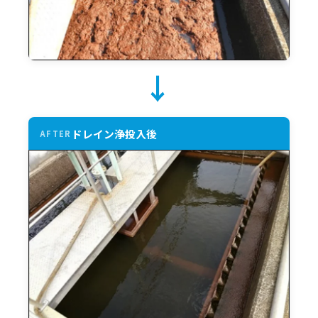
→
ドレイン浄投入後
AFTER