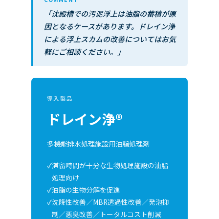
「沈殿槽での汚泥浮上は油脂の蓄積が原
因となるケースがあります。ドレイン浄
による浮上スカムの改善についてはお気
軽にご相談ください。」
導入製品
ドレイン浄®
多機能排水処理施設用油脂処理剤
滞留時間が十分な生物処理施設の油脂
処理向け
油脂の生物分解を促進
沈降性改善／MBR透過性改善／発泡抑
制／悪臭改善／トータルコスト削減